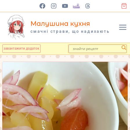
Перейти
до
вмісту
Малушина кухня
cмачні страви, що надихають
завантажити додаток