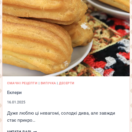
СМАЧНІ РЕЦЕПТИ
|
ВИПІЧКА
|
ДЕСЕРТИ
Еклери
16.01.2025
Дуже люблю ці невагомі, солодкі дива, але завжди
стає прикро…
ЕКЛЕРИ
ЧИТАТИ ДАЛІ