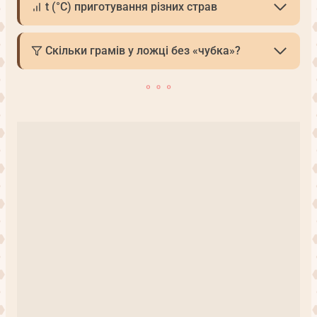
t (°С) приготування різних страв
Скільки грамів у ложці без «чубка»?