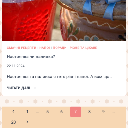
СМАЧНІ РЕЦЕПТИ
|
НАПОЇ
|
ПОРАДИ
|
РІЗНЕ ТА ЦІКАВЕ
Настоянка чи наливка?
22.11.2024
Настоянка та наливка є геть різні напої. А вам що…
НАСТОЯНКА
ЧИТАТИ ДАЛІ
ЧИ
НАЛИВКА?
Навігація
Попередня
1
…
5
6
7
8
9
…
за
сторінка
Наступна
20
сторінками