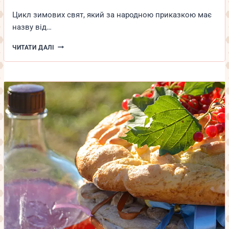
Цикл зимових свят, який за народною приказкою має
назву від…
ВІД
ЧИТАТИ ДАЛІ
РОМАНА
ДО
ЙОРДАНА:
ОСІННЄ-
ЗИМОВІ
СВЯТА