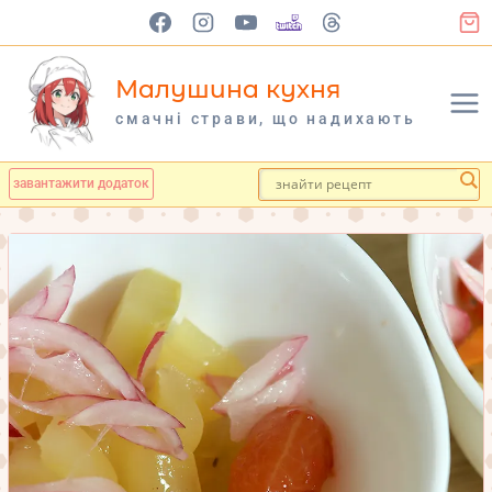
Перейти
до
вмісту
Малушина кухня
cмачні страви, що надихають
завантажити додаток