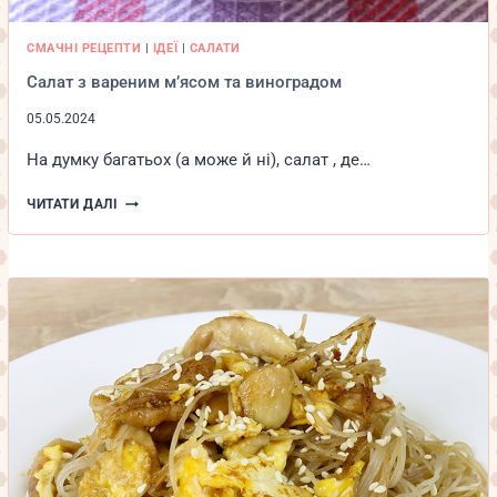
СМАЧНІ РЕЦЕПТИ
|
ІДЕЇ
|
САЛАТИ
Салат з вареним м’ясом та виноградом
05.05.2024
На думку багатьох (а може й ні), салат , де…
САЛАТ
ЧИТАТИ ДАЛІ
З
ВАРЕНИМ
М’ЯСОМ
ТА
ВИНОГРАДОМ