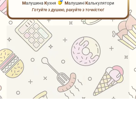
М
алушина
К
ухня
М
алушині
К
алькулятори
Готуйте з душею, рахуйте з точністю!