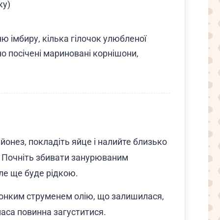
ку)
ню імбиру, кілька гілочок улюбленої
но посічені мариновані корнішони,
айонез, покладіть яйце і налийте близько
м. Почніть збивати занурюваним
ле ще буде рідкою.
онким струменем олію, що залишилася,
аса повинна загуститися.