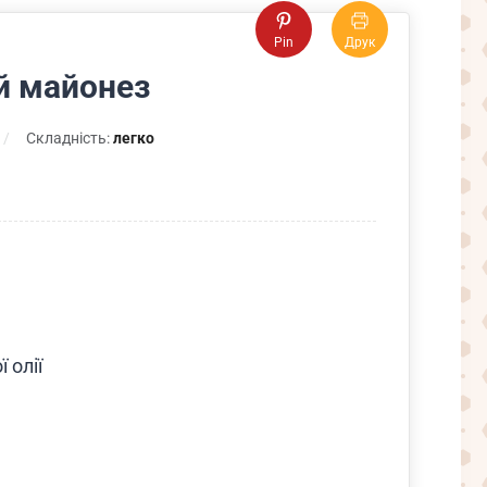
Pin
Друк
й майонез
Складність:
легко
 олії