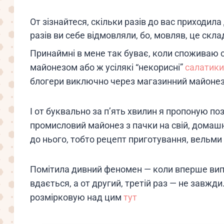
От зізнайтеся, скільки разів до вас приходил
разів ви себе відмовляли, бо, мовляв, це скла
Принаймні в мене так буває, коли споживаю св
майонезом або ж усілякі “некорисні”
салатики
блогери виключно через магазинний майонез
І от буквально за п’ять хвилин я пропоную по
промисловий майонез з пачки на свій, домашн
до нього, тобто рецепт приготування, вельми
Помітила дивний феномен — коли вперше випр
вдається, а от другий, третій раз — не завжди
розмірковую над цим
тут