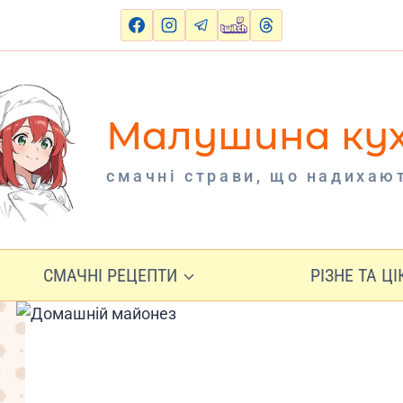
Малушина ку
cмачні страви, що надихаю
СМАЧНІ РЕЦЕПТИ
РІЗНЕ ТА Ц