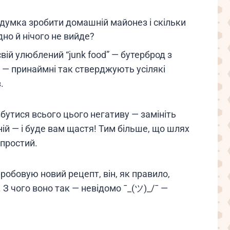
а думка зробити домашній майонез і скільки
дно й нічого не вийде?
ій улюблений “junk food” — бутерброд з
— принаймні так стверджують усілякі
.
збутися всього цього негативу — замініть
ій — і буде вам щастя! Тим більше, що шлях
 простий.
обовую новий рецепт, він, як правило,
. З чого воно так — невідомо ¯_(ツ)_/¯ —