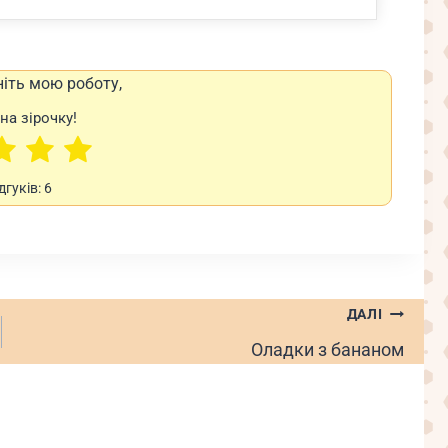
ніть мою роботу,
на зірочку!
ідгуків:
6
ДАЛІ
Оладки з бананом