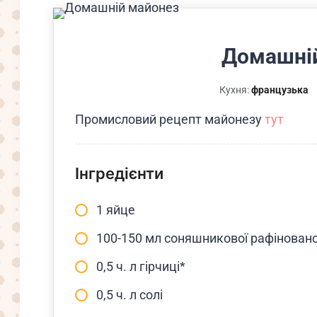
Домашні
Кухня:
французька
Промисловий рецепт майонезу
тут
Інгредієнти
1 яйце
100-150 мл соняшникової рафінованої
0,5 ч. л гірчиці*
0,5 ч. л солі