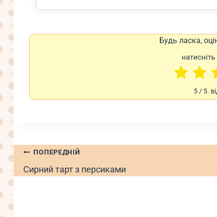
Будь ласка, оці
натисніть 
5
/ 5. в
Навігація
ПОПЕРЕДНІЙ
записів
Сирний тарт з персиками