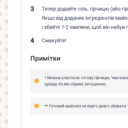
Тепер додайте сіль, гірчицю (або гі
Якщо від доданих інгредієнтів майо
і збийте 1-2 хвилини, щоб він набув 
Смакуйте!
Примітки
* Можна класти як готову гірчицю, “магазин
краще, бо він сприяє загущенню.
** Готовий майонез не варто довго збивати 