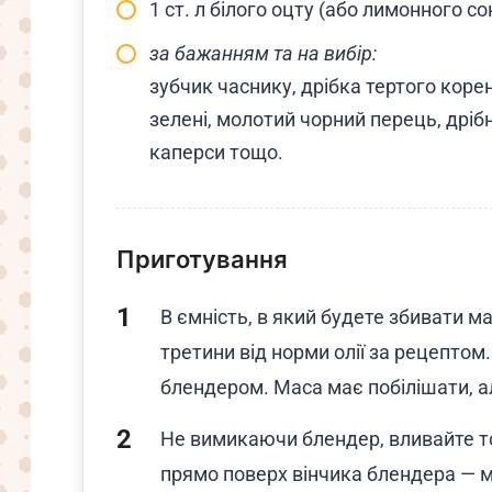
1 ст. л білого оцту (або лимонного со
за бажанням та на вибір:
зубчик часнику, дрібка тертого коре
зелені, молотий чорний перець, дріб
каперси тощо.
Приготування
В ємність, в який будете збивати м
третини від норми олії за рецепто
блендером. Маса має побілішати, а
Не вимикаючи блендер, вливайте т
прямо поверх вінчика блендера — м