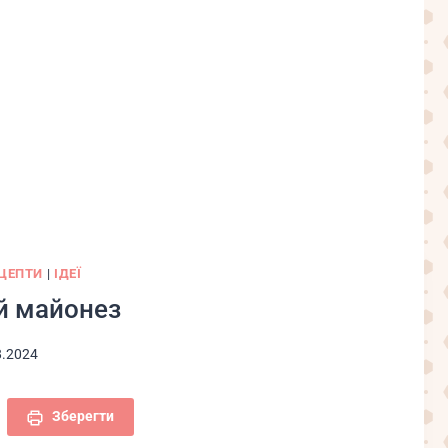
ЦЕПТИ
|
ІДЕЇ
й майонез
8.2024
Зберегти