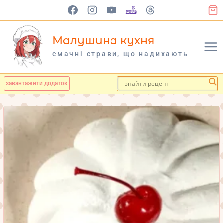
Перейти
до
вмісту
Малушина кухня
cмачні страви, що надихають
завантажити додаток