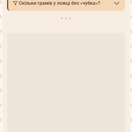
Скільки грамів у ложці без «чубка»?