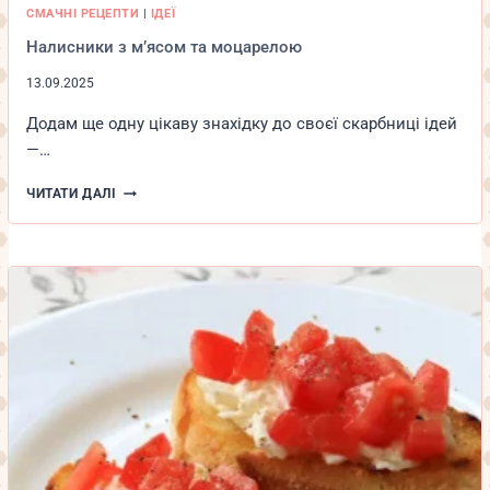
СМАЧНІ РЕЦЕПТИ
|
ІДЕЇ
Налисники з м’ясом та моцарелою
13.09.2025
Додам ще одну цікаву знахідку до своєї скарбниці ідей
—…
НАЛИСНИКИ
ЧИТАТИ ДАЛІ
З
М’ЯСОМ
ТА
МОЦАРЕЛОЮ