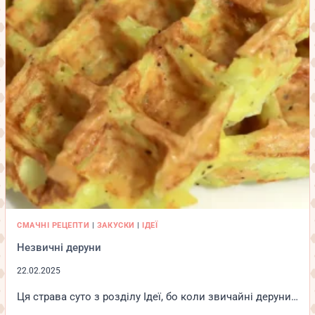
СМАЧНІ РЕЦЕПТИ
|
ЗАКУСКИ
|
ІДЕЇ
Незвичні деруни
22.02.2025
Ця страва суто з розділу Ідеї, бо коли звичайні деруни…