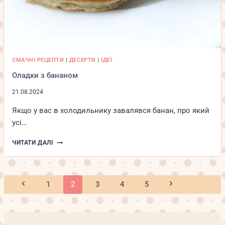
СМАЧНІ РЕЦЕПТИ
|
ДЕСЕРТИ
|
ІДЕЇ
Оладки з бананом
21.08.2024
Якщо у вас в холодильнику завалявся банан, про який
усі…
ОЛАДКИ
ЧИТАТИ ДАЛІ
З
БАНАНОМ
Навігація
Попередня
Наступна
1
2
3
4
5
за
сторінка
сторінка
сторінками