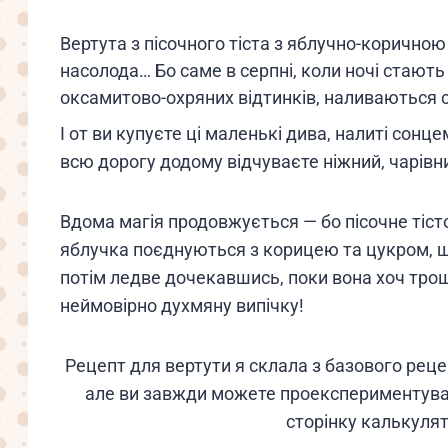
Вертута з пісочного тіста з яблучно-коричн
насолода… Бо саме в серпні, коли ночі стают
оксамитово-охряних відтинків, наливаються с
І от ви купуєте ці маленькі дива, налиті сонце
всю дорогу додому відчуваєте ніжний, чарівни
Вдома магія продовжується — бо пісочне тіст
яблучка поєднуються з корицею та цукром, ще
потім ледве дочекавшись, поки вона хоч тро
неймовірно духмяну випічку!
Рецепт для вертути я склала з базового реце
але ви завжди можете проекспериментуват
сторінку калькулят