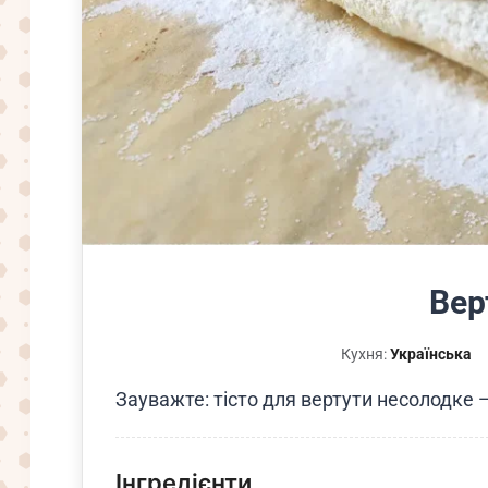
Вер
Кухня:
Українська
Зауважте: тісто для вертути несолодке 
Інгредієнти