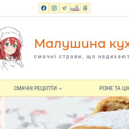
Малушина ку
cмачні страви, що надихаю
СМАЧНІ РЕЦЕПТИ
РІЗНЕ ТА Ц