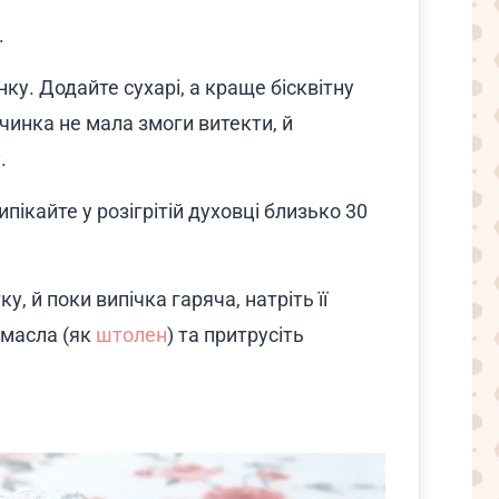
.
у. Додайте сухарі, а краще бісквітну
начинка не мала змоги витекти, й
.
пікайте у розігрітій духовці близько 30
у, й поки випічка гаряча, натріть її
масла (як
штолен
) та притрусіть