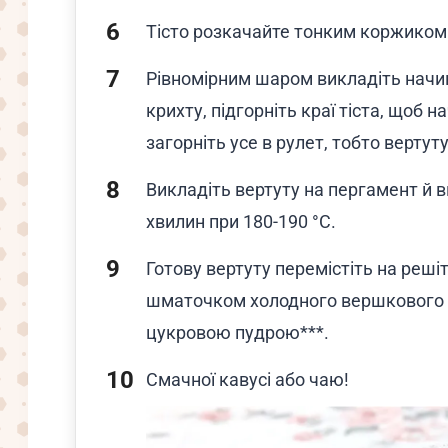
Тісто розкачайте тонким коржиком
Рівномірним шаром викладіть начинк
крихту, підгорніть краї тіста, щоб 
загорніть усе в рулет, тобто вертуту
Викладіть вертуту на пергамент й ви
хвилин при 180-190 °С.
Готову вертуту перемістіть на решітк
шматочком холодного вершкового 
цукровою пудрою***.
Смачної кавусі або чаю!