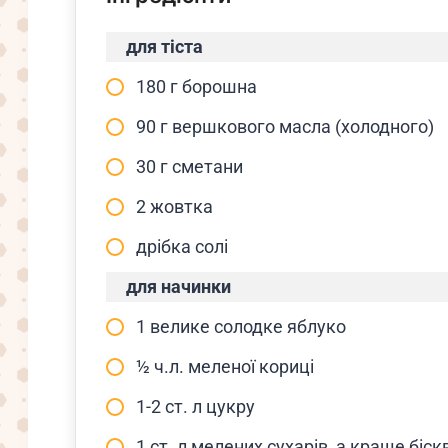
для тіста
180 г борошна
90 г вершкового масла (холодного)
30 г сметани
2 жовтка
дрібка солі
для начинки
1 велике солодке яблуко
½ ч.л. меленої кориці
1-2 ст. л цукру
1 ст. л мелених сухарів, а краще біск