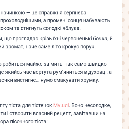
ою начинкою — це справжня серпнева
ь прохолоднішими, а промені сонця набувають
оком та стигнуть солодкі яблука.
м, що проглядає крізь їхні червоненькі бочк
а
, й
й аромат, наче саме літо крокує поруч.
о робиться майже за мить, так само швидко
 якийсь час вертута рум’яниться в духовці, а
шечки вистигне… нумо смакувати хрумку,
пту тіста для тістечок
Мушлі
. Воно несолодке,
и і створити власний рецепт, завітавши на
ора пісочного тіста: