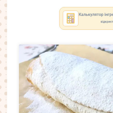
Калькулятор інгре
відкриєт