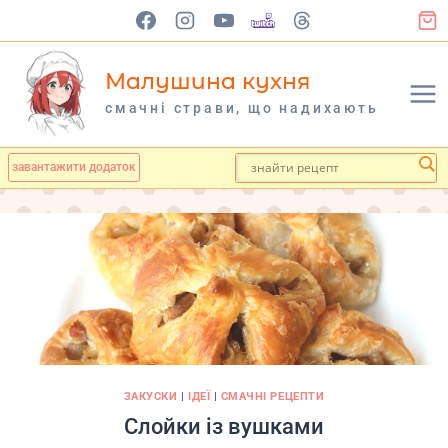
Перейти
до
вмісту
Малушина кухня
cмачні страви, що надихають
завантажити додаток
ЗАКУСКИ
|
ІДЕЇ
|
СМАЧНІ РЕЦЕПТИ
Слойки із вушками