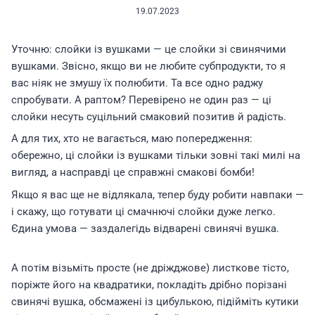
19.07.2023
Уточню: слойки із вушками — це слойки зі свинячими
вушками. Звісно, якщо ви не любите субпродукти, то я
вас ніяк не змушу їх полюбити. Та все одно раджу
спробувати. А раптом? Перевірено не один раз — ці
слойки несуть суцільний смаковий позитив й радість.
А для тих, хто не вагається, маю попередження:
обережно, ці слойки із вушками тільки зовні такі милі на
вигляд, а насправді це справжні смакові бомби!
Якщо я вас ще не відлякала, тепер буду робити навпаки —
і скажу, що готувати ці смачнючі слойки дуже легко.
Єдина умова — заздалегідь відварені свинячі вушка.
А потім візьміть просте (не дріжджове) листкове тісто,
поріжте його на квадратики, покладіть дрібно порізані
свинячі вушка, обсмажені із цибулькою, підійміть кутики