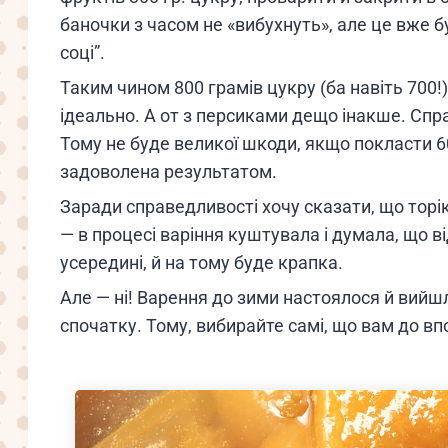
баночки з часом не «вибухнуть», але це вже б
соці”.
Таким чином 800 грамів цукру (ба навіть 700!
ідеально. А от з персиками дещо інакше. Спра
Тому не буде великої шкоди, якщо покласти 60
задоволена результатом.
Заради справедливості хочу сказати, що торі
— в процесі варіння куштувала і думала, що ві
усередині, й на тому буде крапка.
Але — ні! Варення до зими настоялося й вий
спочатку. Тому, вибирайте самі, що вам до вп