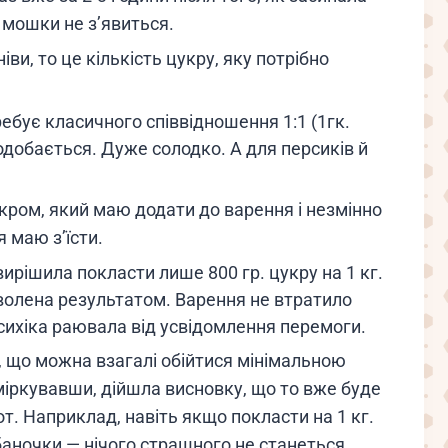
 мошки не з’явиться.
и, то це кількість цукру, яку потрібно
ебує класичного співвідношення 1:1 (1гк.
 подобається. Дуже солодко. А для персиків й
ром, який маю додати до варення і незмінно
я маю з’їсти.
вирішила покласти лише 800 гр. цукру на 1 кг.
оволена результатом. Варення не втратило
психіка раювала від усвідомлення перемоги.
 що можна взагалі обійтися мінімальною
оміркувавши, дійшла висновку, що то вже буде
от. Наприклад, навіть якщо покласти на 1 кг.
 баночки — нічого страшного не станеться,