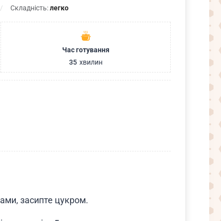
Складність:
легко
Час готування
35
хвилин
ами, засипте цукром.