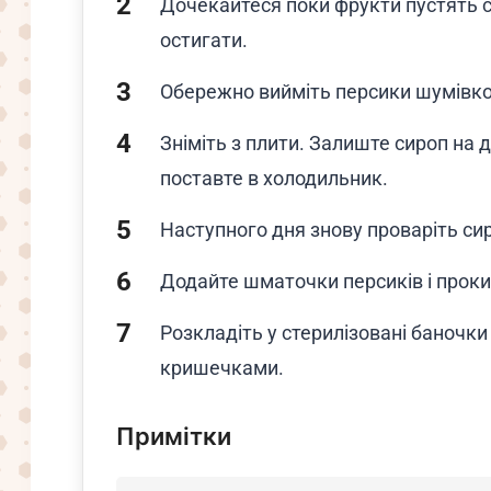
Дочекайтеся поки фрукти пустять сі
остигати.
Обережно вийміть персики шумівкою
Зніміть з плити. Залиште сироп на 
поставте в холодильник.
Наступного дня знову проваріть сир
Додайте шматочки персиків і прокип
Розкладіть у стерилізовані баночк
кришечками.
Примітки