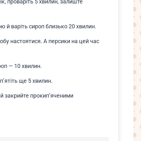
к, проваріть 5 хвилин, залиште
 й варіть сироп близько 20 хвилин.
добу настоятися. А персики на цей час
оп — 10 хвилин.
’ятіть ще 5 хвилин.
и й закрийте прокип’яченими