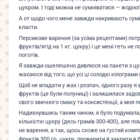
цукром. І тоді можна не сумніватися — жодної
А от щодо чого мене завжди накривають сумнів
класти.
Персикове варення (за усіма рецептами) потр
фруктів/ягід на 1 кг. цукру) і це мені геть не
поготів.
Я завжди ошелешено дивлюся на пакети з цук
жахаюся від того, що усі ці солодкі кілограми 
Щоб не впадати у жах і розпач, одного разу я 
фруктів (це були
полуниці
) і залишилася зад
свого звичного смаку та консистенції, а моя 
Надихнувшись таким чином, я було подумала,
кількістю цукру (десь грамів 300-400), але п
не варення, а так, щось схоже на густий комп
фруктів 300 гр. цукру, проварити й закрити в