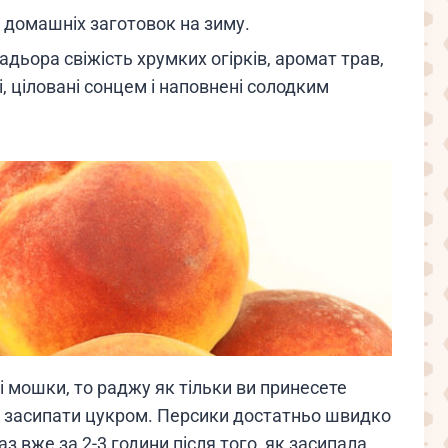
 домашніх заготовок на зиму.
бадьора свіжість хрумких огірків, аромат трав,
і, ціловані сонцем і наповнені солодким
і мошки, то раджу як тільки ви принесете
та засипати цукром. Персики достатньо швидко
з вже за 2-3 години після того, як засипала