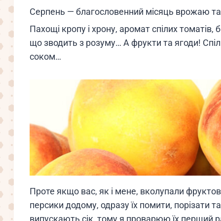
Серпень — благословенний місяць врожаю та
Пахощі кропу і хрону, аромат спілих томатів, 
що зводить з розуму… А фрукти та ягоди! Спіл
соком…
Проте якщо вас, як і мене, вколупали фруктов
персики додому, одразу їх помити, порізати 
випускають сік, тому я проварюю їх перший ра