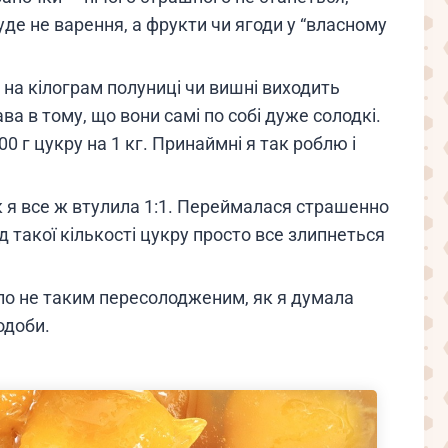
уде не варення, а фрукти чи ягоди у “власному
) на кілограм полуниці чи вишні виходить
ва в тому, що вони самі по собі дуже солодкі.
0 г цукру на 1 кг. Принаймні я так роблю і
к я все ж втулила 1:1. Переймалася страшенно
д такої кількості цукру просто все злипнеться
шло не таким пересолодженим, як я думала
одоби.