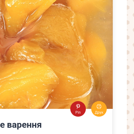
Pin
Друк
е варення