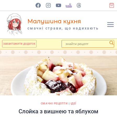
Перейти
до
вмісту
Малушина кухня
cмачні страви, що надихають
завантажити додаток
СМАЧНІ РЕЦЕПТИ
|
ІДЕЇ
Слойка з вишнею та яблуком