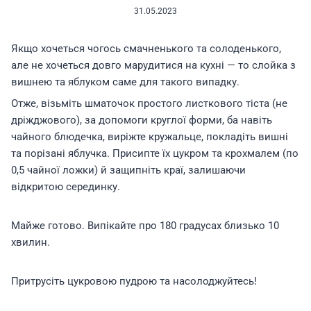
31.05.2023
Якщо хочеться чогось смачненького та солоденького,
але не хочеться довго марудитися на кухні — то слойка з
вишнею та яблуком саме для такого випадку.
Отже, візьміть шматочок простого листкового тіста (не
дріжджового), за допомоги круглої форми, ба навіть
чайного блюдечка, виріжте кружальце, покладіть вишні
та порізані яблучка. Присипте їх цукром та крохмалем (по
0,5 чайної ложки) й защипніть краї, залишаючи
відкритою серединку.
Майже готово. Випікайте про 180 градусах близько 10
хвилин.
Притрусіть цукровою пудрою та насолоджуйтесь!