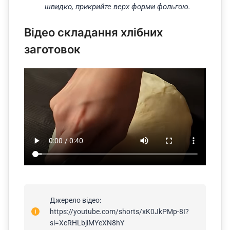
швидко, прикрийте верх форми фольгою.
Відео складання хлібних
заготовок
Джерело відео:
https://youtube.com/shorts/xK0JkPMp-8I?
si=XcRHLbjiMYeXN8hY