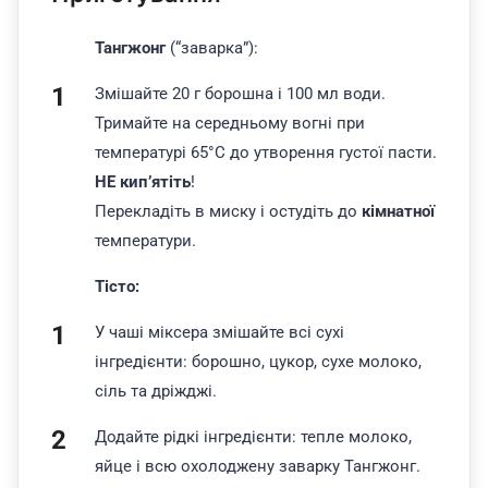
Тангжонг
(“заварка”):
Змішайте 20 г борошна і 100 мл води.
Тримайте на середньому вогні при
температурі 65°С до утворення густої пасти.
НЕ кип’ятіть
!
Перекладіть в миску і остудіть до
кімнатної
температури.
Тісто:
У чаші міксера змішайте всі сухі
інгредієнти: борошно, цукор, сухе молоко,
сіль та дріжджі.
Додайте рідкі інгредієнти: тепле молоко,
яйце і всю охолоджену заварку Тангжонг.