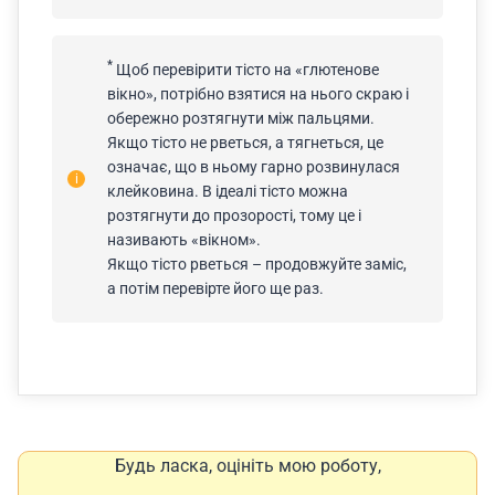
*
Щоб перевірити тісто на «глютенове
вікно», потрібно взятися на нього скраю і
обережно розтягнути між пальцями.
Якщо тісто не рветься, а тягнеться, це
означає, що в ньому гарно розвинулася
клейковина. В ідеалі тісто можна
розтягнути до прозорості, тому це і
називають «вікном».
Якщо тісто рветься – продовжуйте заміс,
а потім перевірте його ще раз.
Будь ласка, оцініть мою роботу,