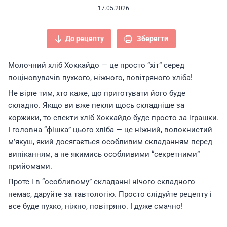
17.05.2026
До рецепту
Зберегти
Молочний хліб Хоккайдо — це просто “хіт” серед
поціновувачів пухкого, ніжного, повітряного хліба!
Не вірте тим, хто каже, що приготувати його буде
складно. Якщо ви вже
пекли
щось складніше за
коржики, то спекти хліб Хоккайдо буде просто за іграшки.
І головна “фішка” цього хліба — це ніжний, волокнистий
м’якуш, який досягається особливим складанням перед
випіканням, а не якимись особливими “секретними”
прийомами.
Проте і в “особливому” складанні нічого складного
немає, даруйте за тавтологію. Просто слідуйте рецепту і
все буде пухко, ніжно, повітряно. І дуже смачно!