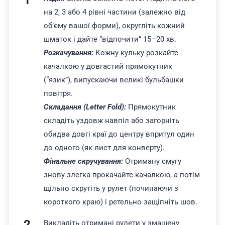
на 2, 3 або 4 рівні частини (залежно від
об’єму вашої форми), округліть кожний
шматок і дайте “відпочити” 15–20 хв.
Розкачування:
Кожну кульку розкайте
качалкою у довгастий прямокутник
(“язик”), випускаючи великі бульбашки
повітря.
Складання (Letter Fold):
Прямокутник
складіть уздовж навпіл або загорніть
обидва довгі краї до центру впритул один
до одного (як лист для конверту).
Фінальне скручування:
Отриману смугу
знову злегка прокачайте качалкою, а потім
щільно скрутіть у рулет (починаючи з
короткого краю) і ретельно защіпніть шов.
Викладіть отримані рулети у змащену