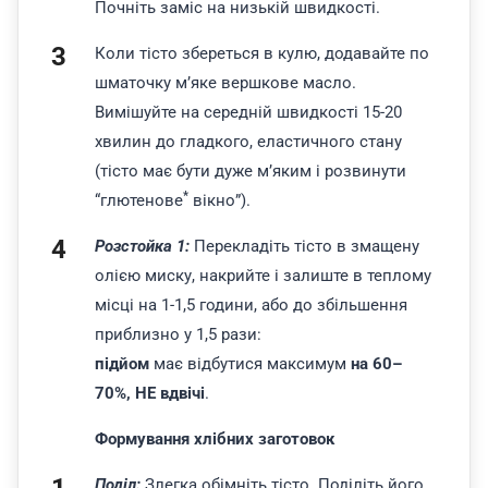
Почніть заміс на низькій швидкості.
Коли тісто збереться в кулю, додавайте по
шматочку м’яке вершкове масло.
Вимішуйте на середній швидкості 15-20
хвилин до гладкого, еластичного стану
(тісто має бути дуже м’яким і розвинути
*
“глютенове
вікно”).
Розстойка 1:
Перекладіть тісто в змащену
олією миску, накрийте і залиште в теплому
місці на 1-1,5 години, або до збільшення
приблизно у 1,5 рази:
підйом
має відбутися максимум
на 60–
70%, НЕ вдвічі
.
Формування хлібних заготовок
Поділ:
Злегка обімніть тісто. Поділіть його