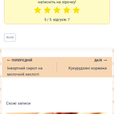
натисніть на зірочку!
5
/ 5. відгуків:
7
Позначки
#
хліб
запису:
Навігація
ПОПЕРЕДНІЙ
ДАЛІ
записів
Інвертний сироп на
Кукурудзяні коржики
молочній кислоті
Схожі записи