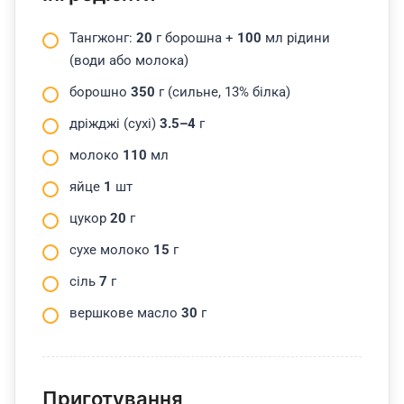
Тангжонг:
20
г борошна +
100
мл рідини
(води або молока)
борошно
350
г (сильне, 13% білка)
дріжджі (сухі)
3.5–4
г
молоко
110
мл
яйце
1
шт
цукор
20
г
сухе молоко
15
г
сіль
7
г
вершкове масло
30
г
Приготування