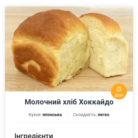
Друк
Молочний хліб Хоккайдо
Кухня:
японська
Складність:
легко
Інгредієнти