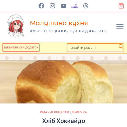
Перейти
до
вмісту
Малушина кухня
cмачні страви, що надихають
завантажити додаток
СМАЧНІ РЕЦЕПТИ
|
ВИПІЧКА
Хліб Хоккайдо