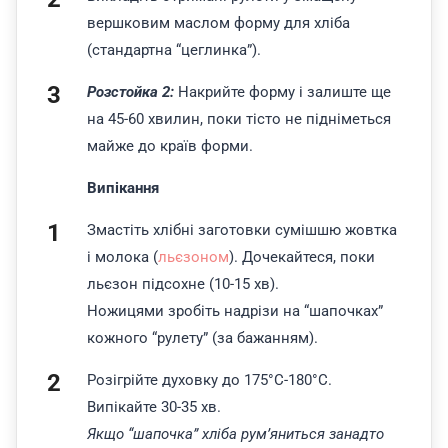
вершковим маслом форму для хліба
(стандартна “цеглинка”).
Розстойка 2:
Накрийте форму і залиште ще
на 45-60 хвилин, поки тісто не підніметься
майже до країв форми.
Випікання
Змастіть хлібні заготовки сумішшю жовтка
і молока (
льєзоном
). Дочекайтеся, поки
льєзон підсохне (10-15 хв).
Ножицями зробіть надрізи на “шапочках”
кожного “рулету” (за бажанням).
Розігрійте духовку до 175°C-180°C.
Випікайте 30-35 хв.
Якщо “шапочка” хліба
рум’яниться занадто