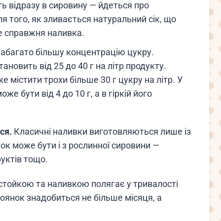
ь відразу в сировину — йдеться про
я того, як зливається натуральний сік, що
е справжня наливка.
набагато більшу концентрацію цукру.
тановить від 25 до 40 г на літр продукту.
 містити трохи більше 30 г цукру на літр. У
же бути від 4 до 10 г, а в гіркій його
ся.
Класичні наливки виготовляються лише із
ок може бути і з рослинної сировини —
руктів тощо.
стойкою та наливкою полягає у тривалості
оянок знадобиться не більше місяця, а