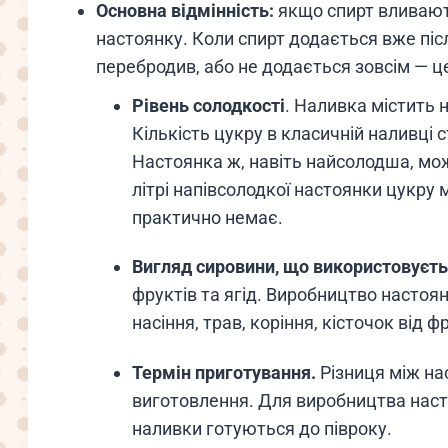
Основна відмінність:
якщо спирт вливают
настоянку. Коли спирт додається вже післ
перебродив, або не додається зовсім — ц
Рівень солодкості
. Наливка містить 
Кількість цукру в класичній наливці с
Настоянка ж, навіть найсолодша, може
літрі напівсолодкої настоянки цукру мо
практично немає.
Вигляд сировини, що використовуєть
фруктів та ягід. Виробництво настоян
насіння, трав, коріння, кісточок від ф
Термін приготування.
Різниця між на
виготовлення. Для виробництва наст
наливки готуються до півроку.