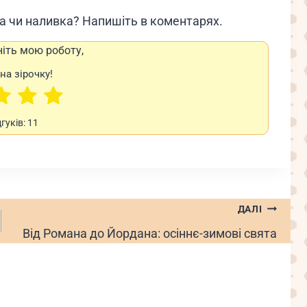
а чи наливка? Напишіть в коментарях.
ніть мою роботу,
на зірочку!
дгуків:
11
ДАЛІ
Від Романа до Йордана: осіннє-зимові свята