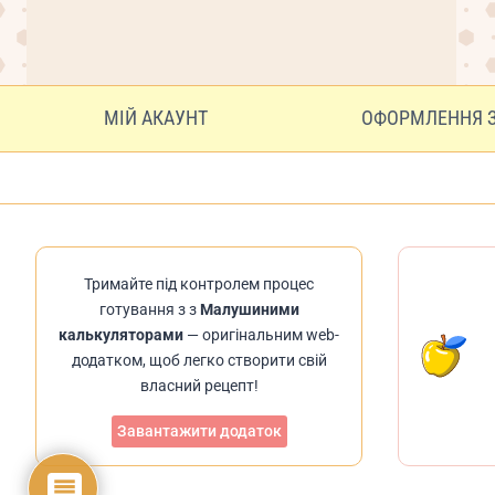
МІЙ АКАУНТ
ОФОРМЛЕННЯ 
Тримайте під контролем процес
готування з з
Малушиними
калькуляторами
— оригінальним web-
додатком, щоб легко створити свій
власний рецепт!
Завантажити додаток