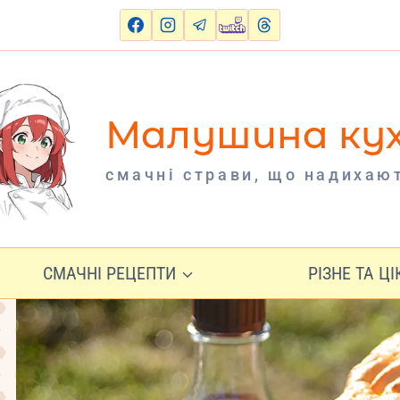
Малушина ку
cмачні страви, що надихаю
СМАЧНІ РЕЦЕПТИ
РІЗНЕ ТА Ц