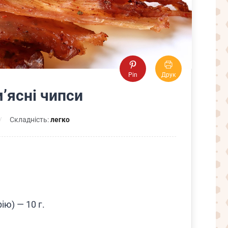
Pin
Друк
’ясні чипси
Складність:
легко
ію) — 10 г.