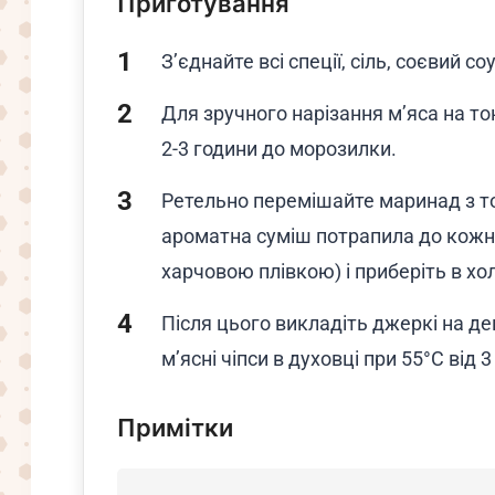
Приготування
З’єднайте всі спеції, сіль, соєвий со
Для зручного нарізання м’яса на т
2-3 години до морозилки.
Ретельно перемішайте маринад з т
ароматна суміш потрапила до кожн
харчовою плівкою) і приберіть в хо
Після цього викладіть джеркі на д
м’ясні чіпси в духовці при 55°С від 3
Примітки