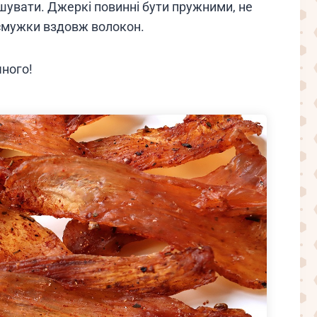
сушувати. Джеркі повинні бути пружними, не
 смужки вздовж волокон.
ного!