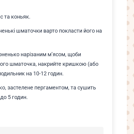
ус та коньяк.
оненькі шматочки варто покласти його на
оненько нарізаним м’ясом, щоби
ого шматочка, накрийте кришкою (або
лодильник на 10-12 годин.
еко, застелене пергаментом, та сушить
 до 5 годин.