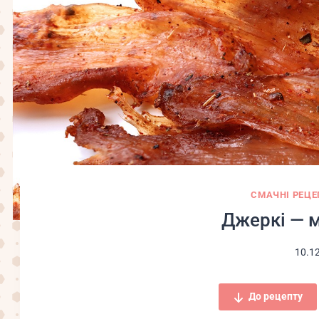
СМАЧНІ РЕЦЕ
Джеркі — м
10.1
До рецепту