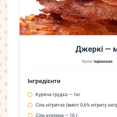
Джеркі — м
Кухня:
індіанська
Інгредієнти
Куряча грудка — 1кг
Сіль нітритна (вміст 0,6% нітриту натр
Сіль кухонна — 10 г.