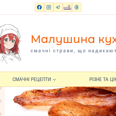
Малушина ку
cмачні страви, що надихаю
СМАЧНІ РЕЦЕПТИ
РІЗНЕ ТА Ц