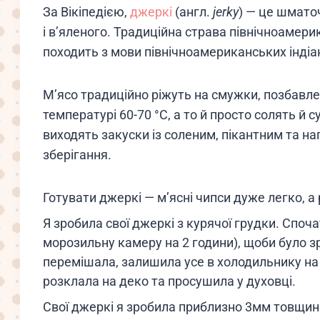
За Вікіпедією,
джеркі
(англ.
jerky
) — це шмато
і в’яленого. Традиційна страва північноамери
походить з мови північноамериканських індіанц
М’ясо традиційно ріжуть на смужки, позбавле
температурі 60-70 °C, а то й просто солять й
виходять закуски із соленим, пікантним та 
зберігання.
Готувати джеркі — м’ясні чипси дуже легко, а
Я зробила свої джеркі з курячої грудки. Споча
морозильну камеру на 2 години), щоби було з
перемішала, залишила усе в холодильнику на н
розклала на деко та просушила у духовці.
Свої джеркі я зробила приблизно 3мм товщино