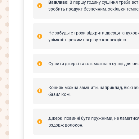
Важливо!
В першу годину сушіння треба вст
зробить продукт безпечним, оскільки темпер
Не забудьте трохи відкрити дверцята духовки
увімкніть режим нагріву з конвекцією.
Сушити джеркі також можна в сушці для ово
Коньяк можна замінити, наприклад, віскі а
базиліком.
Джеркі повинні бути пружними, не ламатися
вздовж волокон.