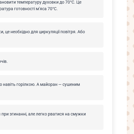
ановити температуру духовки до 70°С. Це
атура готовності м’яса 70°С.
, це необхідно для циркуляції повітря. Або
чів.
бо навіть горілкою. А майоран — сушеним
 при згинанні, але легко рватися на смужки