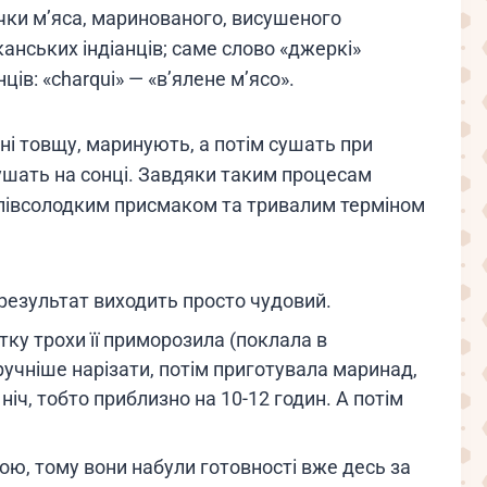
чки м’яса, маринованого, висушеного
канських індіанців; саме слово «джеркі»
ів: «charqui» — «в’ялене м’ясо».
ні товщу, маринують, а потім сушать при
 сушать на сонці. Завдяки таким процесам
напівсолодким присмаком та тривалим терміном
 результат виходить просто чудовий.
тку трохи її приморозила (поклала в
ручніше нарізати, потім приготувала маринад,
іч, тобто приблизно на 10-12 годин. А потім
ю, тому вони набули готовності вже десь за