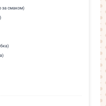
о за смаком)
)
убка)
а)