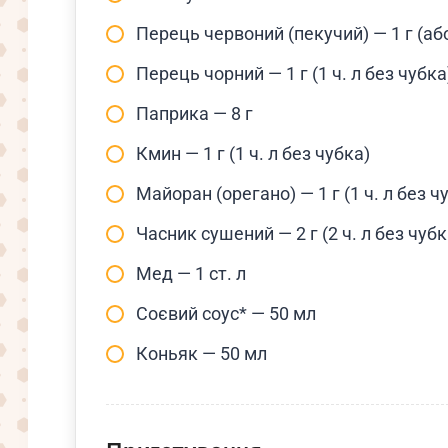
Перець червоний (пекучий) — 1 г (аб
Перець чорний — 1 г (1 ч. л без чубка
Паприка — 8 г
Кмин — 1 г (1 ч. л без чубка)
Майоран (орегано) — 1 г (1 ч. л без ч
Часник сушений — 2 г (2 ч. л без чубк
Мед — 1 ст. л
Соєвий соус* — 50 мл
Коньяк — 50 мл