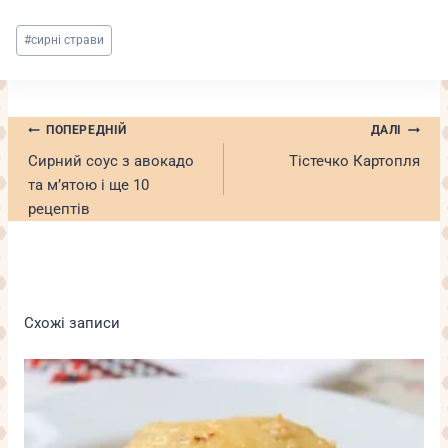
Позначки
#
сирні страви
запису:
Навігація
ПОПЕРЕДНІЙ
ДАЛІ
записів
Сирний соус з авокадо
Тістечко Картопля
та м’ятою і ще 10
рецептів
Схожі записи