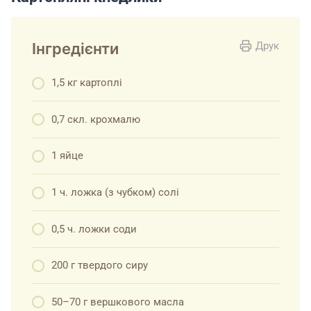
Інгредієнти
Друк
1,5 кг картоплі
0,7 скл. крохмалю
1 яйце
1 ч. ложка (з чубком) солі
0,5 ч. ложки соди
200 г твердого сиру
50–70 г вершкового масла