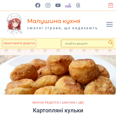
Перейти
до
вмісту
Малушина кухня
cмачні страви, що надихають
завантажити додаток
СМАЧНІ РЕЦЕПТИ
|
ЗАКУСКИ
|
ІДЕЇ
Картопляні кульки