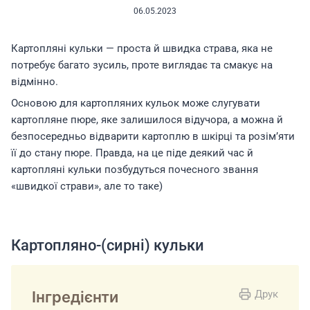
06.05.2023
Картопляні кульки — проста й швидка страва, яка не
потребує багато зусиль, проте виглядає та смакує на
відмінно.
Основою для картопляних кульок може слугувати
картопляне пюре, яке залишилося відучора, а можна й
безпосередньо відварити картоплю в шкірці та розім’яти
її до стану пюре. Правда, на це піде деякий час й
картопляні кульки позбудуться почесного звання
«швидкої страви», але то таке)
Картопляно-(сирні) кульки
Інгредієнти
Друк