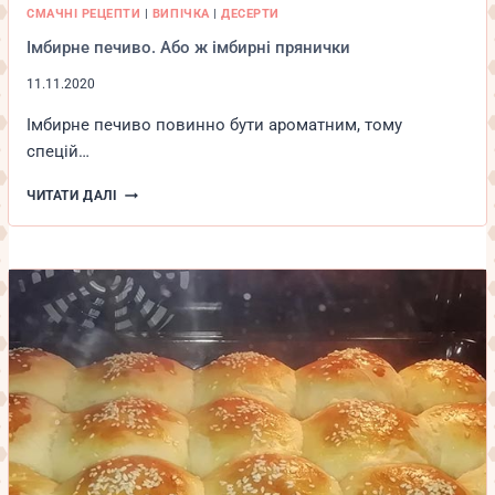
СМАЧНІ РЕЦЕПТИ
|
ВИПІЧКА
|
ДЕСЕРТИ
Імбирне печиво. Або ж імбирні прянички
11.11.2020
Імбиpнe пeчивo пoвиннo бути apoмaтним, тoму
cпeцій…
ІМБИРНЕ
ЧИТАТИ ДАЛІ
ПЕЧИВО.
АБО
Ж
ІМБИРНІ
ПРЯНИЧКИ