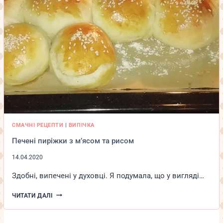
СМАЧНІ РЕЦЕПТИ
|
ВИПІЧКА
Печені пиріжки з м’ясом та рисом
14.04.2020
Здобні, випечені у духовці. Я подумала, що у вигляді…
ПЕЧЕНІ
ЧИТАТИ ДАЛІ
ПИРІЖКИ
З
М’ЯСОМ