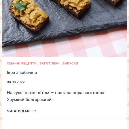
СМАЧНІ РЕЦЕПТИ
|
ЗАГОТОВКИ
|
ЗАКУСКИ
Ікра з кабачків
08.08.2022
На кухні пахне літом — настала пора заготовок.
Хрумкий болгарський…
ІКРА
ЧИТАТИ ДАЛІ
З
КАБАЧКІВ