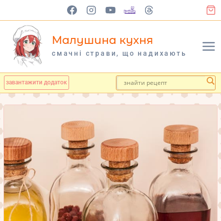
Перейти
до
вмісту
Малушина кухня
cмачні страви, що надихають
завантажити додаток