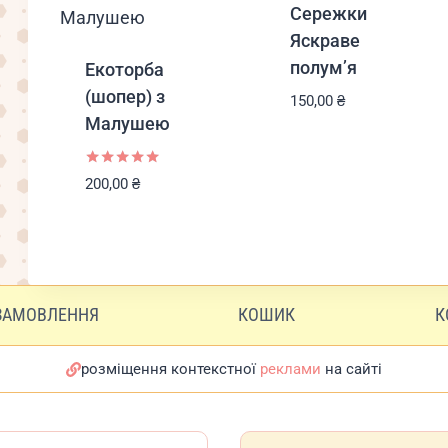
Сережки
Яскраве
полум’я
Екоторба
(шопер) з
150,00
₴
Малушею
Оцінено в
200,00
₴
5.00
з 5
ЗАМОВЛЕННЯ
КОШИК
К
розміщення контекстної
реклами
на сайті