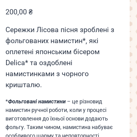
200,00
₴
Сережки Лісова пісня зроблені з
фольгованих намистин*, які
оплетені японським бісером
Delica* та оздоблені
намистинками з чорного
кришталю.
*
Фольговані намистини
– це різновид
намистин ручної роботи, коли у процесі
виготовлення до їхньої основи додають
фольгу. Таким чином, намистина набуває
особливого шарму та неповторності.