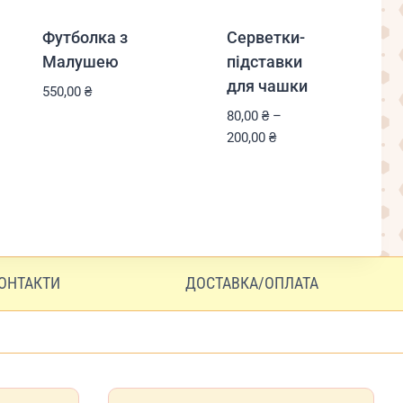
Футболка з
Серветки-
Малушею
підставки
для чашки
550,00
₴
80,00
₴
–
Діапазон
200,00
₴
цін:
від
80,00 ₴
до
200,00 ₴
ОНТАКТИ
ДОСТАВКА/ОПЛАТА