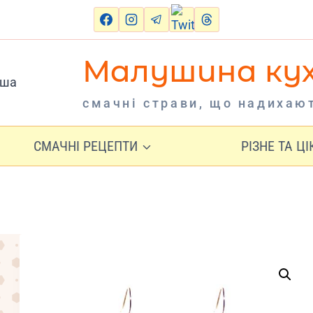
Малушина ку
cмачні страви, що надихаю
СМАЧНІ РЕЦЕПТИ
РІЗНЕ ТА Ц