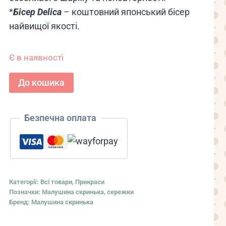
*
Бісер Delica
– коштовний японський бісер
найвищої якості.
Є в наявності
Сережки
До кошика
Лісова
пісня
Безпечна оплата
кількість
Категорії:
Всі товари
,
Прикраси
Позначки:
Малушина скринька
,
сережки
Бренд:
Малушина скринька