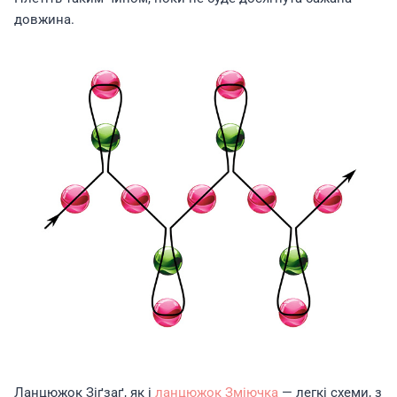
довжина.
Ланцюжок Зіґзаґ, як і
ланцюжок Зміючка
— легкі схеми, з