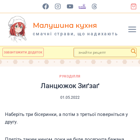
Перейти
до
вмісту
Малушина кухня
cмачні страви, що надихають
завантажити додаток
РУКОДІЛЛЯ
Ланцюжок Зиґзаґ
01.05.2022
Наберіть три бісеринки, а потім з третьої поверніться у
другу.
Плетіть таким чином, поки не буде досягнута бажана