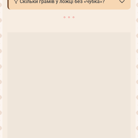
Скільки грамів у ложці без «чубка»?