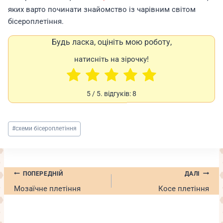
яких варто починати знайомство із чарівним світом
бісероплетіння.
Будь ласка, оцініть мою роботу,
натисніть на зірочку!
5
/ 5. відгуків:
8
Позначки
#
схеми бісероплетіння
запису:
Навігація
ПОПЕРЕДНІЙ
ДАЛІ
записів
Мозаїчне плетіння
Косе плетіння