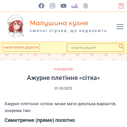
Перейти
до
вмісту
Малушина кухня
cмачні страви, що надихають
завантажити додаток
РУКОДІЛЛЯ
Ажурне плетіння «сітка»
01.05.2022
Ажурне плетіння «сітка» може мати декілька варіантів,
зокрема такі:
Симетричне (пряме)
полотно