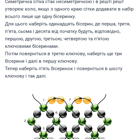
Симетрична сітка стає несиметричною і в решті решт
утворює коло, якщо з одного краю сітки додавати в набір
всього лише ще одну бісеринку.
Для цього наберіть одинадцять бісерин, де перша, третя,
п’ята, сьома і десята від початку будуть, відповідно,
першою, другою, третьою, четвертою та п’ятою
ключовими бісеринами.
Потім поверніться в третю ключову, наберіть ще три
бісерини і далі в першу ключову.
Тепер наберіть п’ять бісеринок і поверніться в шосту
ключову і так далі.