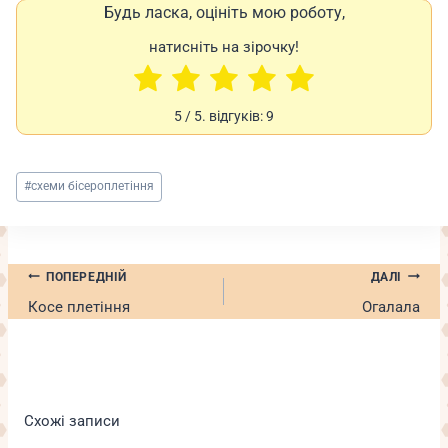
Будь ласка, оцініть мою роботу,
натисніть на зірочку!
5
/ 5. відгуків:
9
Позначки
#
схеми бісероплетіння
запису:
Навігація
ПОПЕРЕДНІЙ
ДАЛІ
записів
Косе плетіння
Огалала
Схожі записи