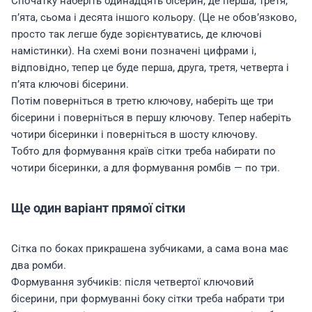
Спочатку наберіть одинадцять бісерин, де перша, третя,
п’ята, сьома і десята іншого кольору. (Це не обов’язково,
просто так легше буде зорієнтуватись, де ключові
намістинки). На схемі вони позначені цифрами і,
відповідно, тепер це буде перша, друга, третя, четверта і
п’ята ключові бісерини.
Потім поверніться в третю ключову, наберіть ще три
бісерини і поверніться в першу ключову. Тепер наберіть
чотири бісеринки і поверніться в шосту ключову.
Тобто для формування країв сітки треба набирати по
чотири бісеринки, а для формування ромбів — по три.
Ще один варіант прямої сітки
Сітка по боках прикрашена зубчиками, а сама вона має
два ромби.
Формування зубчиків: після четвертої ключовий
бісерини, при формуванні боку сітки треба набрати три