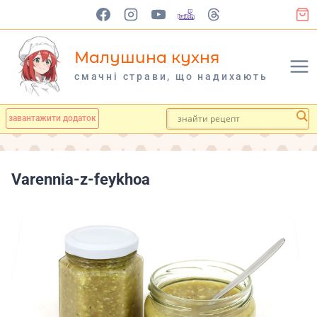
Перейти
до
вмісту
Малушина кухня
cмачні страви, що надихають
завантажити додаток
Varennia-z-feykhoa