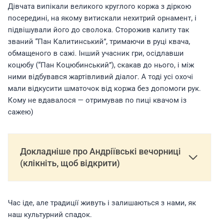
Дівчата випікали великого круглого коржа з діркою
посередині, на якому витискали нехитрий орнамент, і
підвішували його до сволока. Сторожив калиту так
званий “Пан Калитинський”, тримаючи в руці квача,
обмащеного в сажі. Інший учасник гри, осідлавши
коцюбу (“Пан Коцюбинський”), скакав до нього, і між
ними відбувався жартівливий діалог. А тоді усі охочі
мали відкусити шматочок від коржа без допомоги рук.
Кому не вдавалося — отримував по пиці квачом із
сажею)
Докладніше про Андріївські вечорниці
(клікніть, щоб відкрити)
Час іде, але традиції живуть і залишаються з нами, як
наш культурний спадок.