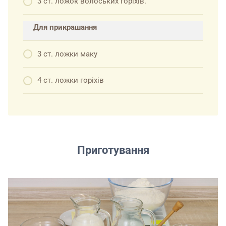
3 ст. ложок волоських горіхів.
Для прикрашання
3 ст. ложки маку
4 ст. ложки горіхів
Приготування