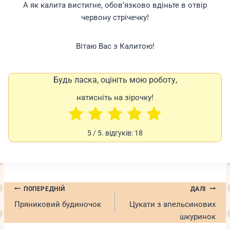
А як калита вистигне, обов’язково вдіньте в отвір
червону стрічечку!
Вітаю Вас з Калитою!
Будь ласка, оцініть мою роботу,
натисніть на зірочку!
5
/ 5. відгуків:
18
Навігація
ПОПЕРЕДНІЙ
ДАЛІ
записів
Пряниковий будиночок
Цукати з апельсинових
шкуринок