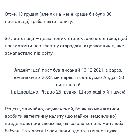
Отже, 13 грудня (але як на мене краще би було 30
листопада) треба пекти калиту.
30 листопада — це за новим стилем, але хто я така, щоб
протистояти невігластву стародавніх церковників, яке
занапастило пів світу.
Апдейт:
цей пост був писаний 13.12.2021, а зараз,
починаючи з 2023, ми нарешті святкуємо Андрія 30
листопада!
І, відповідно, Різдво 25 грудня. Щиро радію й тішуся!
Рецепт, звичайно, осучаснений, бо якщо намагатися
зробити автентичну калиту (що майже неможливо),
вийде жорсткий «кермяк», як казала колись моя люба
бабуся. Бо у древні часи люди вдовольнялися дуже