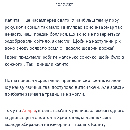
13.12.2021
Калита — це насамперед свято. У найбільш темну пору
року, коли сонця так мало і виглядає воно з-за хмар так
нечасто, наші предки боялися, що воно не повернеться і
задобрювали світило, як могли. Щоби на наступний рік
воно знову осявало землю і давало щедрий врожай.
І вони придумали робити маленьке сонечко, щоби було в
кожного… Так і вийшла калита…
Потім прийшли християни, принесли свої свята, вплели
їх у канву язичництва, поступово витісняючи. Але зовсім
прибрати звичаї та традиції не змогли.
Тому на
Андрія
, в день пам’яті мученицької смерті одного
із дванадцяти апостолів Христових, із давніх часів
молодь збиралася на вечорниці і грала в Калиту.